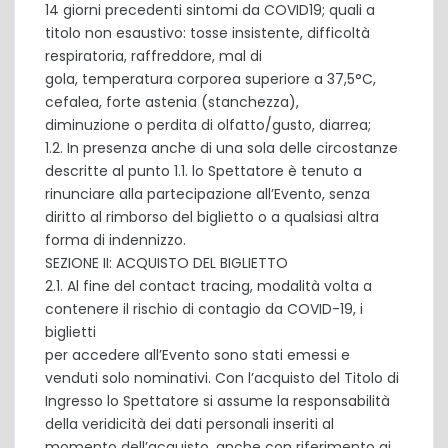
14 giorni precedenti sintomi da COVID19; quali a
titolo non esaustivo: tosse insistente, difficoltà
respiratoria, raffreddore, mal di
gola, temperatura corporea superiore a 37,5°C,
cefalea, forte astenia (stanchezza),
diminuzione o perdita di olfatto/gusto, diarrea;
1.2. In presenza anche di una sola delle circostanze
descritte al punto 1.1. lo Spettatore è tenuto a
rinunciare alla partecipazione all’Evento, senza
diritto al rimborso del biglietto o a qualsiasi altra
forma di indennizzo.
SEZIONE II: ACQUISTO DEL BIGLIETTO
2.1. Al fine del contact tracing, modalità volta a
contenere il rischio di contagio da COVID-19, i
biglietti
per accedere all’Evento sono stati emessi e
venduti solo nominativi. Con l’acquisto del Titolo di
Ingresso lo Spettatore si assume la responsabilità
della veridicità dei dati personali inseriti al
momento dell’acquisto, anche con riferimento ai