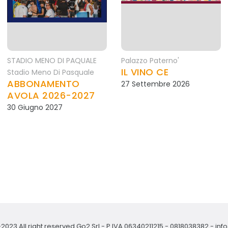
STADIO MENO DI PAQUALE
Palazzo Paterno'
IL VINO CE
Stadio Meno Di Pasquale
ABBONAMENTO
27 Settembre 2026
AVOLA 2026-2027
30 Giugno 2027
2023 All right reserved Go2 Srl - P.IVA 06340211215 -
0818038382
-
inf