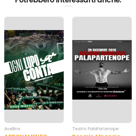
Avellino
Teatro PalaPartenope